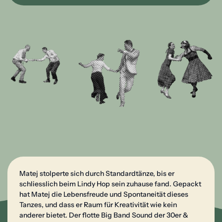
Matej stolperte sich durch Standardtänze, bis er
schliesslich beim Lindy Hop sein zuhause fand. Gepackt
hat Matej die Lebensfreude und Spontaneität dieses
Tanzes, und dass er Raum für Kreativität wie kein
anderer bietet. Der flotte Big Band Sound der 30er &