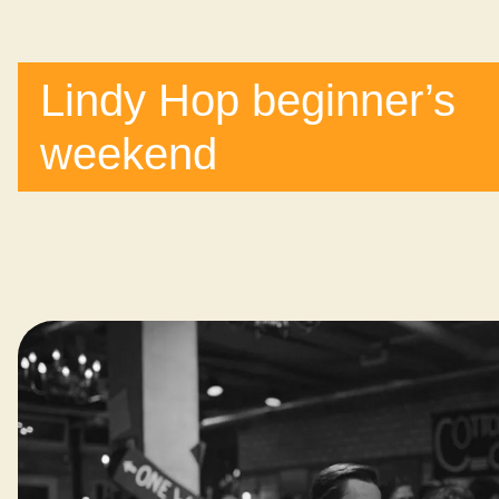
Lindy Hop beginner’s
weekend