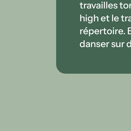
travailles t
high et le t
répertoire. E
danser sur d