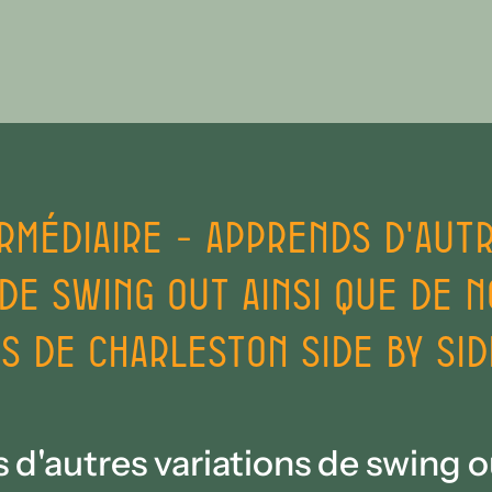
rmédiaire - Apprends d'aut
 de swing out ainsi que de 
 de charleston side by sid
d'autres variations de swing o