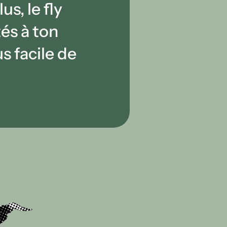
us, le fly
tés à ton
us facile de