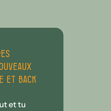
res
nouveaux
e et back
ut et tu