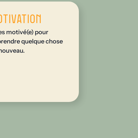
otivation
es motivé(e) pour
rendre quelque chose
nouveau.